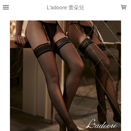
LOADING...
L'adoore 蕾朵兒