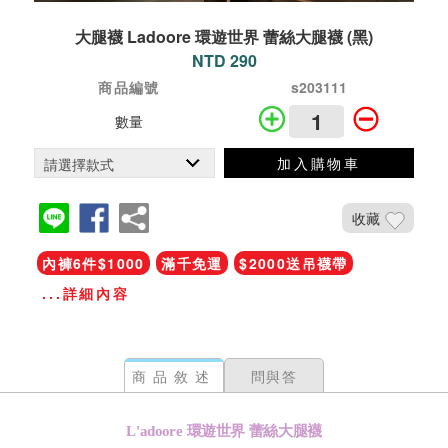
大腿襪 Ladoore 環遊世界 蕾絲大腿襪 (黑)
NTD 290
商品編號
s203111
數量
加入購物車
收藏
內褲6件$1000
滿千免運
$2000送吊襪帶
...詳細內容
商品敘述
問與答