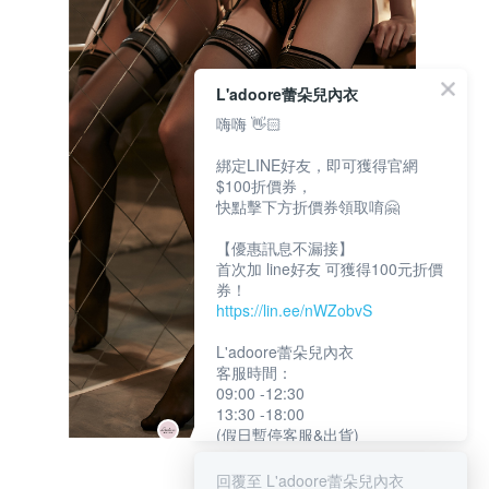
L'adoore蕾朵兒內衣
嗨嗨 👋🏻
綁定LINE好友，即可獲得官網
$100折價券，
快點擊下方折價券領取唷🤗
【優惠訊息不漏接】
首次加 line好友 可獲得100元折價
券！
https://lin.ee/nWZobvS
L'adoore蕾朵兒內衣
客服時間：
09:00 -12:30
13:30 -18:00
(假日暫停客服&出貨)
回覆至 L'adoore蕾朵兒內衣