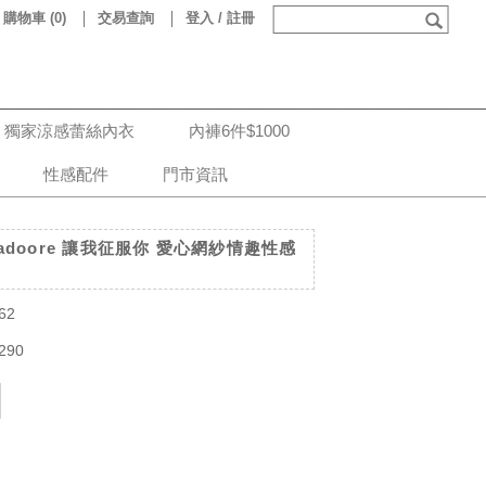
購物車
(
0
)
交易查詢
登入 / 註冊
獨家涼感蕾絲內衣
內褲6件$1000
性感配件
門市資訊
doore 讓我征服你 愛心網紗情趣性感
62
290