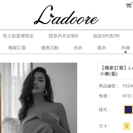
情人節耍壞限定
隱形內衣折$50
福袋3件|$299
獨家訂製
優惠活動
內衣
睡衣
內褲
【獨家訂製】La
小褲(藍)
商品編號：
P224
售價：
NTD 
樣式：
尺寸：
S