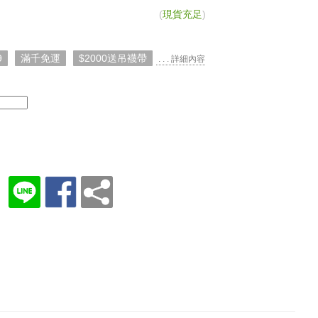
(
現貨充足
)
9
滿千免運
$2000送吊襪帶
. . . 詳細內容