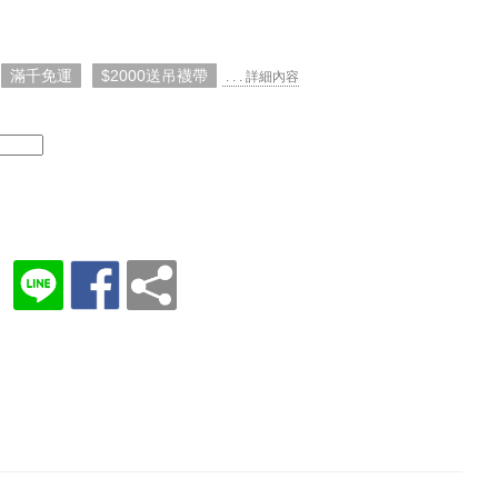
滿千免運
$2000送吊襪帶
. . . 詳細內容