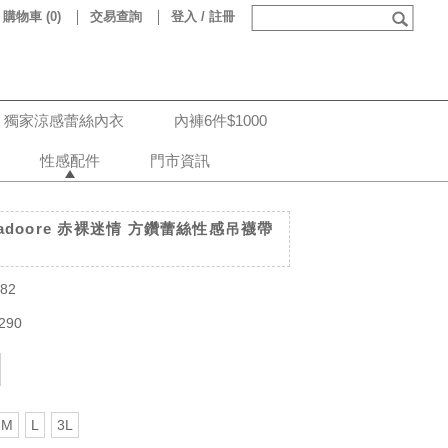
購物車
(
0
)
交易查詢
登入 / 註冊
獨家涼感蕾絲內衣
內褲6件$1000
性感配件
門市資訊
doore 赤裸迷情 方鑽蕾絲性感吊襪帶
82
290
M
L
3L