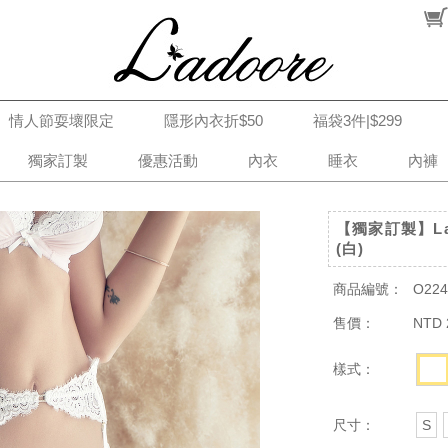
情人節耍壞限定
隱形內衣折$50
福袋3件|$299
獨家訂製
優惠活動
內衣
睡衣
內褲
【獨家訂製】La
(白)
商品編號：
O224
售價：
NTD 
樣式：
尺寸：
S