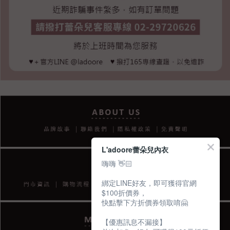
L'adoore蕾朵兒內衣
嗨嗨 👋🏻
綁定LINE好友，即可獲得官網
$100折價券，
快點擊下方折價券領取唷🤗
【優惠訊息不漏接】