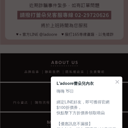
L'adoore蕾朵兒內衣
嗨嗨 👋🏻
綁定LINE好友，即可獲得官網
$100折價券，
快點擊下方折價券領取唷🤗
【優惠訊息不漏接】