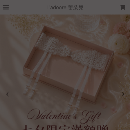
LOADING...
L'adoore 蕾朵兒