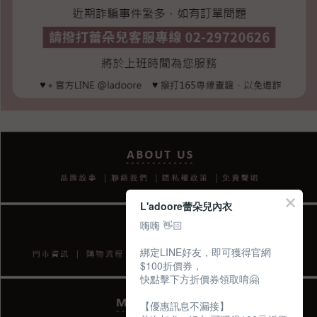
L'adoore蕾朵兒內衣
嗨嗨 👋🏻
綁定LINE好友，即可獲得官網
$100折價券，
快點擊下方折價券領取唷🤗
【優惠訊息不漏接】