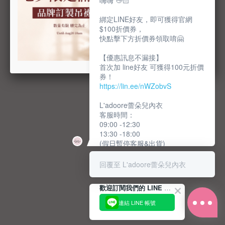
嗨嗨 👋🏻
綁定LINE好友，即可獲得官網
$100折價券，
快點擊下方折價券領取唷🤗
【優惠訊息不漏接】
首次加 line好友 可獲得100元折價
券！
https://lin.ee/nWZobvS
L'adoore蕾朵兒內衣
客服時間：
09:00 -12:30
13:30 -18:00
(假日暫停客服&出貨)
回覆至 L'adoore蕾朵兒內衣
歡迎訂閱我們的 LINE 官方帳號
連結 LINE 帳號