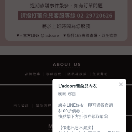
L'adoore蕾朵兒內衣
嗨嗨 👋🏻
綁定LINE好友，即可獲得官網
$100折價券，
快點擊下方折價券領取唷🤗
【優惠訊息不漏接】