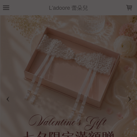
LOADING...
L'adoore 蕾朵兒