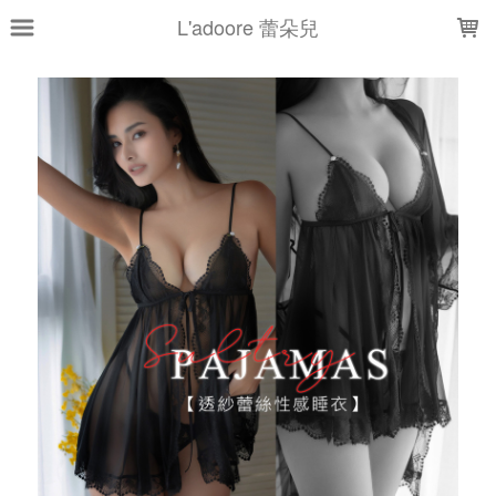
LOADING...
L'adoore 蕾朵兒