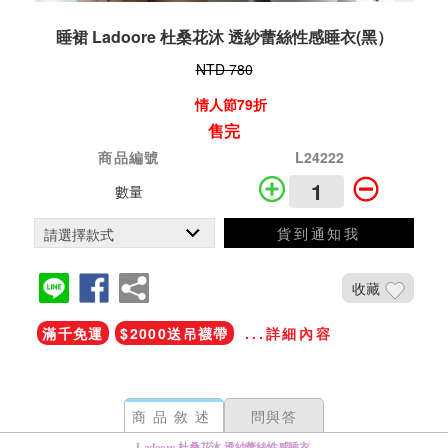
睡裙 Ladoore 杜桑花沐 透紗蕾絲性感睡衣(黑）
NTD 780
情人節79折
售完
商品編號
L24222
數量
貨到通知我
收藏
滿千免運
$2000送吊襪帶
...詳細內容
商品敘述
問與答