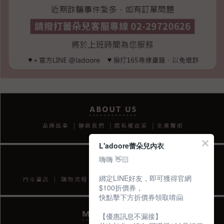
L'adoore蕾朵兒內衣
嗨嗨 👋🏻
綁定LINE好友，即可獲得官網
$100折價券，
快點擊下方折價券領取唷🤗
【優惠訊息不漏接】