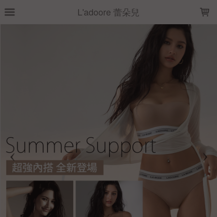
LOADING...
L'adoore 蕾朵兒