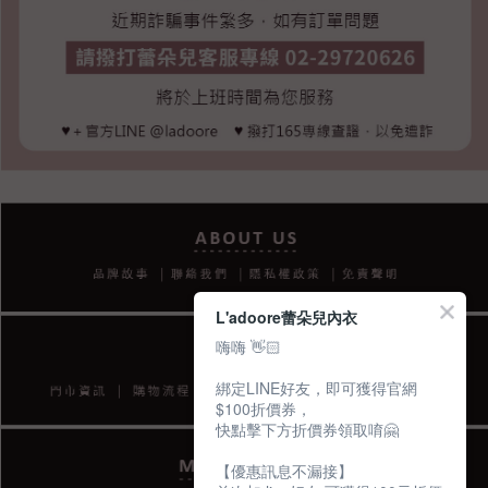
L'adoore蕾朵兒內衣
嗨嗨 👋🏻
綁定LINE好友，即可獲得官網
$100折價券，
快點擊下方折價券領取唷🤗
【優惠訊息不漏接】