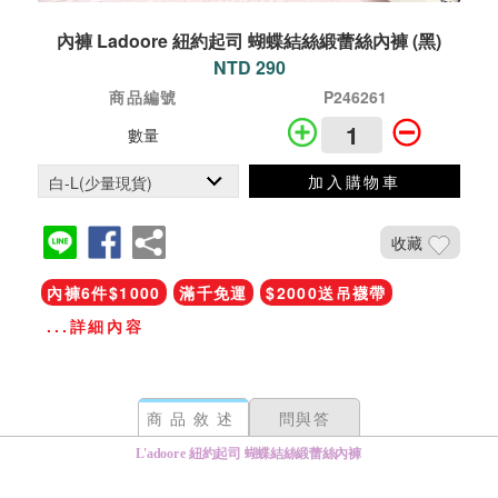
內褲 Ladoore 紐約起司 蝴蝶結絲緞蕾絲內褲 (黑)
NTD 290
商品編號
P246261
數量
加入購物車
收藏
內褲6件$1000
滿千免運
$2000送吊襪帶
...詳細內容
商品敘述
問與答