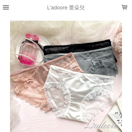
LOADING...
L'adoore 蕾朵兒