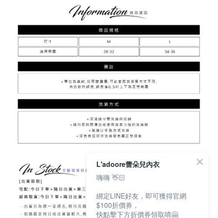
L'adoore蕾朵兒內衣
嗨嗨 👋🏻
綁定LINE好友，即可獲得官網
$100折價券，
快點擊下方折價券領取唷🤗