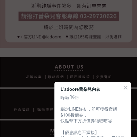
L'adoore蕾朵兒內衣
嗨嗨 👋🏻
綁定LINE好友，即可獲得官網
$100折價券，
快點擊下方折價券領取唷🤗
【優惠訊息不漏接】