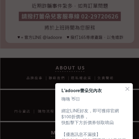
L'adoore蕾朵兒內衣
嗨嗨 👋🏻
綁定LINE好友，即可獲得官網
$100折價券，
快點擊下方折價券領取唷🤗
【優惠訊息不漏接】