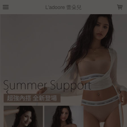
LOADING...
L'adoore 蕾朵兒