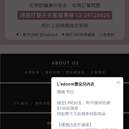
L'adoore蕾朵兒內衣
嗨嗨 👋🏻
綁定LINE好友，即可獲得官網
$100折價券，
快點擊下方折價券領取唷🤗
【優惠訊息不漏接】