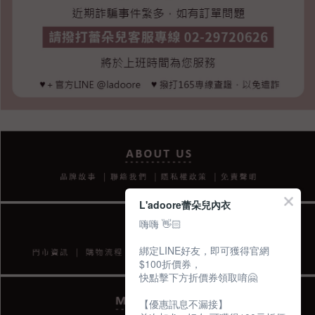
L'adoore蕾朵兒內衣
嗨嗨 👋🏻
綁定LINE好友，即可獲得官網
$100折價券，
快點擊下方折價券領取唷🤗
【優惠訊息不漏接】