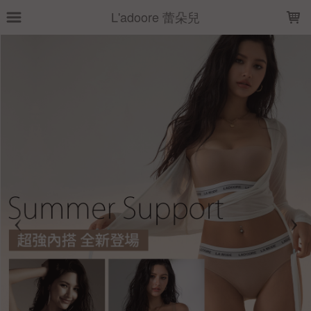
LOADING...
L'adoore 蕾朵兒