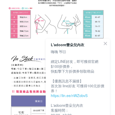
L'adoore蕾朵兒內衣
嗨嗨 👋🏻
綁定LINE好友，即可獲得官網
$100折價券，
快點擊下方折價券領取唷🤗
【優惠訊息不漏接】
首次加 line好友 可獲得100元折價
券！
https://lin.ee/nWZobvS
L'adoore蕾朵兒內衣
客服時間：