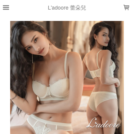
LOADING...
L'adoore 蕾朵兒