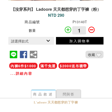
【沒穿系列】 Ladoore 天天都想穿的丁字褲（粉）
NTD 290
商品編號
P13140T
數量
加入購物車
收藏
內褲6件$1000
滿千免運
$2000送吊襪帶
...詳細內容
商品敘述
問與答