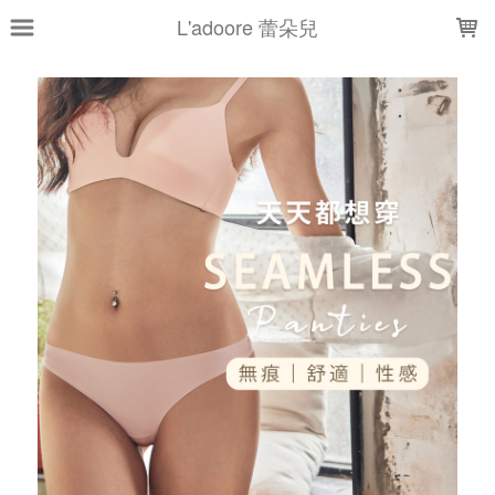
LOADING...
L'adoore 蕾朵兒