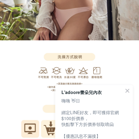
L'adoore蕾朵兒內衣
嗨嗨 👋🏻
綁定LINE好友，即可獲得官網
$100折價券，
快點擊下方折價券領取唷🤗
【優惠訊息不漏接】