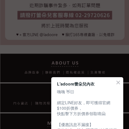
L'adoore蕾朵兒內衣
嗨嗨 👋🏻
綁定LINE好友，即可獲得官網
$100折價券，
快點擊下方折價券領取唷🤗
【優惠訊息不漏接】