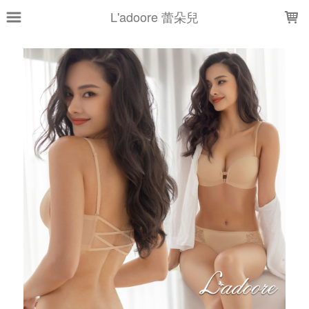
LOADING...
L'adoore 蕾朵兒