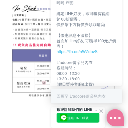
嗨嗨 👋🏻
綁定LINE好友，即可獲得官網
$100折價券，
快點擊下方折價券領取唷🤗
【優惠訊息不漏接】
首次加 line好友 可獲得100元折價
券！
https://lin.ee/nWZobvS
L'adoore蕾朵兒內衣
客服時間：
09:00 -12:30
13:30 -18:00
(假日暫停客服&出貨)
回覆至 L'adoore蕾朵兒內衣
歡迎訂閱我們的 LINE 官方帳號
連結 LINE 帳號