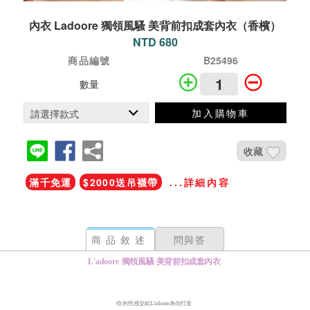
內衣 Ladoore 獨領風騷 美背前扣成套內衣（香檳）
NTD 680
商品編號
B25496
數量
加入購物車
收藏
滿千免運
$2000送吊襪帶
...詳細內容
商品敘述
問與答