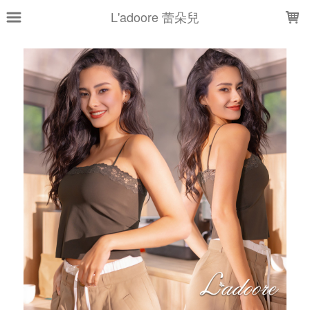
LOADING...
L'adoore 蕾朵兒