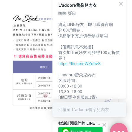
L'adoore蕾朵兒內衣
嗨嗨 👋🏻
綁定LINE好友，即可獲得官網
$100折價券，
快點擊下方折價券領取唷🤗
【優惠訊息不漏接】
首次加 line好友 可獲得100元折價
券！
https://lin.ee/nWZobvS
L'adoore蕾朵兒內衣
客服時間：
09:00 -12:30
13:30 -18:00
(假日暫停客服&出貨)
回覆至 L'adoore蕾朵兒內衣
歡迎訂閱我們的 LINE 官方帳號
連結 LINE 帳號