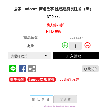
居家 Ladoore 床邊故事 性感連身長睡裙（黑）
NTD 880
情人節79折
NTD 695
商品編號
L254227
數量
加入購物車
收藏
滿千免運
$2000送吊襪帶
...詳細內容
商品敘述
問與答