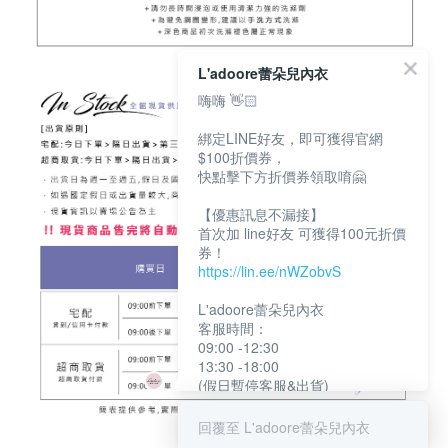
L'adoore蕾朵兒內衣
嗨嗨 👋🏻
綁定LINE好友，即可獲得官網
$100折價券，
快點擊下方折價券領取唷🤗
【優惠訊息不漏接】
首次加 line好友 可獲得100元折價
券！
https://lin.ee/nWZobvS
L'adoore蕾朵兒內衣
客服時間：
09:00 -12:30
13:30 -18:00
(假日暫停客服&出貨)
回覆至 L'adoore蕾朵兒內衣