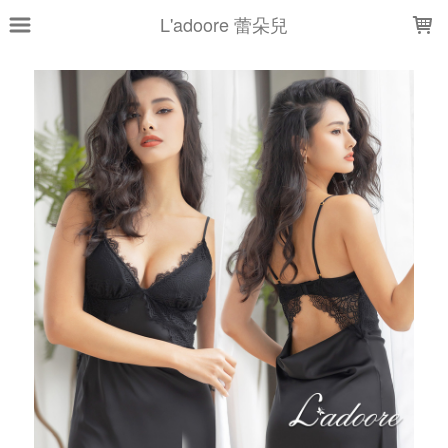
LOADING...
L'adoore 蕾朵兒