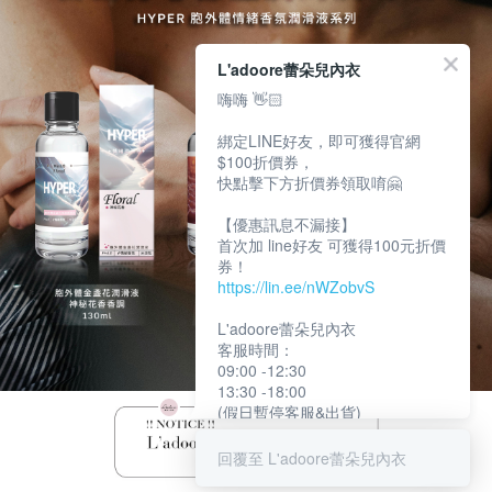
L'adoore蕾朵兒內衣
嗨嗨 👋🏻
綁定LINE好友，即可獲得官網
$100折價券，
快點擊下方折價券領取唷🤗
【優惠訊息不漏接】
首次加 line好友 可獲得100元折價
券！
https://lin.ee/nWZobvS
L'adoore蕾朵兒內衣
客服時間：
09:00 -12:30
13:30 -18:00
(假日暫停客服&出貨)
回覆至 L'adoore蕾朵兒內衣