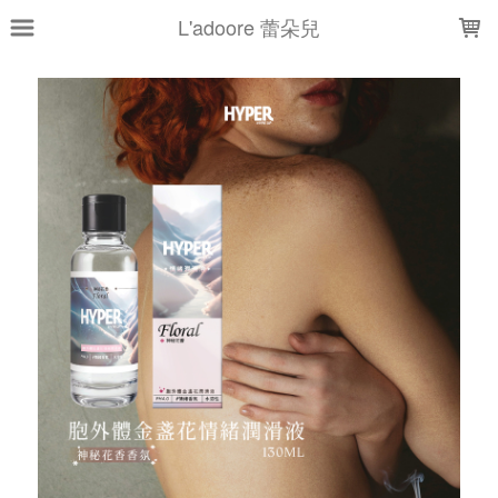
LOADING...
L'adoore 蕾朵兒