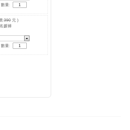
數量:
價:
390
元 )
 名媛褲
數量: