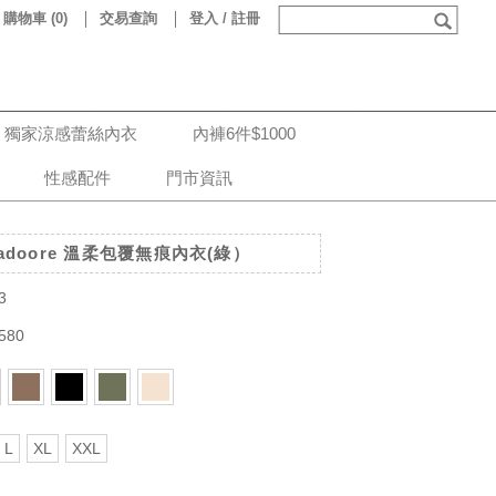
購物車
(
0
)
交易查詢
登入 / 註冊
獨家涼感蕾絲內衣
內褲6件$1000
性感配件
門市資訊
doore 溫柔包覆無痕內衣(綠）
3
580
L
XL
XXL