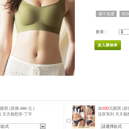
滿千免運
$2
數量：
放入購物車
元購買
(原價:
290
元 )
加
200
元購買
(原
 天天都想穿-丁字
沒穿系列 天天都
擇款式
請選擇款式