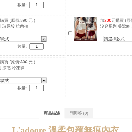
數量:
元購買
(原價:
390
元 )
加
200
元購買
(原
 玻尿酸 抗菌褲
沒穿系列 桑蠶絲
擇款式
請選擇款式
數量:
元購買
(原價:
390
元 )
 涼感 冷凍褲
擇款式
數量:
商品描述
問與答
(0)