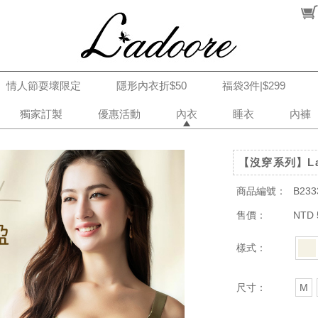
情人節耍壞限定
隱形內衣折$50
福袋3件|$299
獨家訂製
優惠活動
內衣
睡衣
內褲
【沒穿系列】La
商品編號：
B233
售價：
NTD 
樣式：
尺寸：
M