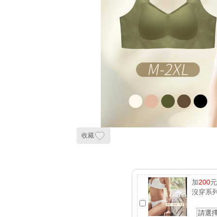
收藏
加
200
沒穿系列
請選