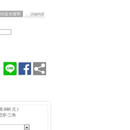
000送吊襪帶
. . . 詳細內容
價:
290
元 )
想穿-三角