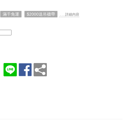
滿千免運
$2000送吊襪帶
. . . 詳細內容