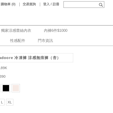
購物車
(
0
)
交易查詢
登入 / 註冊
獨家涼感蕾絲內衣
內褲6件$1000
性感配件
門市資訊
doore 冷凍褲 涼感無痕褲（杏）
189K
390
L
XL