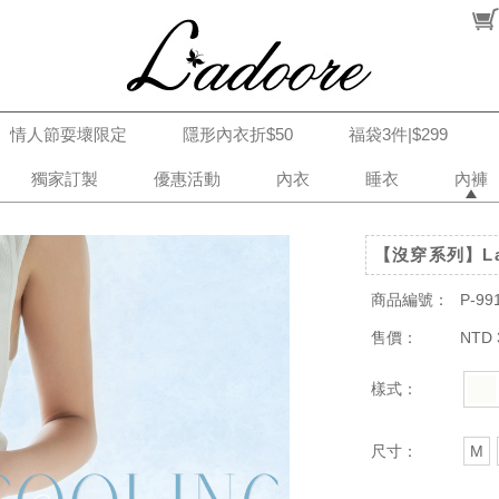
情人節耍壞限定
隱形內衣折$50
福袋3件|$299
獨家訂製
優惠活動
內衣
睡衣
內褲
【沒穿系列】La
商品編號：
P-99
售價：
NTD 
樣式：
尺寸：
M