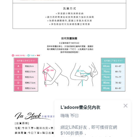
L'adoore蕾朵兒內衣
嗨嗨 👋🏻
綁定LINE好友，即可獲得官網
$100折價券，