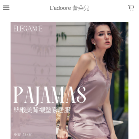
LOADING...
L'adoore 蕾朵兒