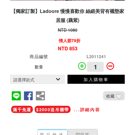
【獨家訂製】Ladoore 慢慢喜歡你 絲緞美背有襯墊家
居服 (藕紫)
NTD 1080
情人節79折
NTD 853
商品編號
L2011241
數量
加入購物車
收藏
滿千免運
$2000送吊襪帶
...詳細內容
商品敘述
問與答