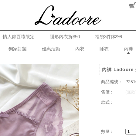
情人節耍壞限定
隱形內衣折$50
福袋3件|$299
獨家訂製
優惠活動
內衣
睡衣
內褲
內褲 Ladoor
商品編號：
P251
售價：
(無款
款式：
數量：