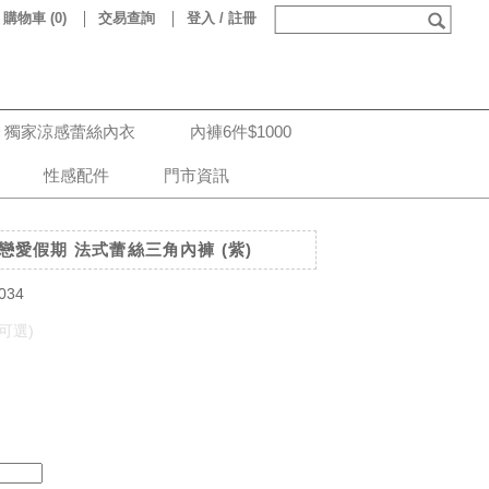
購物車
(
0
)
交易查詢
登入 / 註冊
獨家涼感蕾絲內衣
內褲6件$1000
性感配件
門市資訊
e 戀愛假期 法式蕾絲三角內褲 (紫)
034
可選)