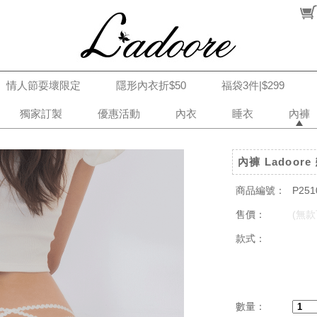
情人節耍壞限定
隱形內衣折$50
福袋3件|$299
獨家訂製
優惠活動
內衣
睡衣
內褲
內褲 Ladoor
商品編號：
P251
售價：
(無款
款式：
數量：