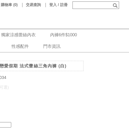
購物車
(
0
)
交易查詢
登入 / 註冊
獨家涼感蕾絲內衣
內褲6件$1000
性感配件
門市資訊
e 戀愛假期 法式蕾絲三角內褲 (白)
034
可選)