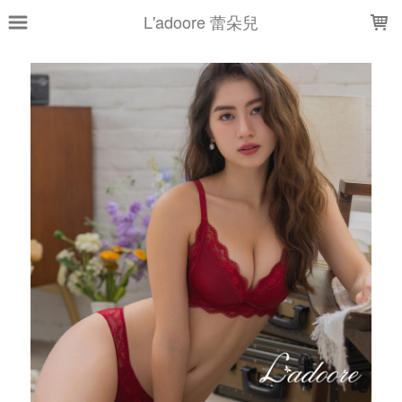
LOADING...
L'adoore 蕾朵兒