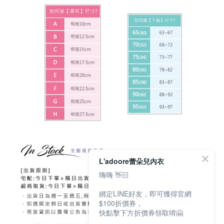
L'adoore蕾朵兒內衣
嗨嗨 👋🏻
綁定LINE好友，即可獲得官網
$100折價券，
快點擊下方折價券領取唷🤗