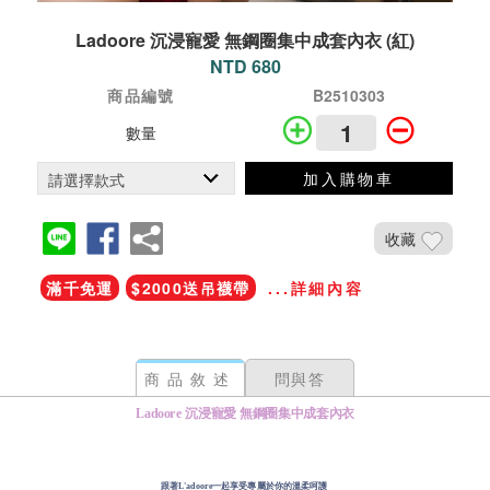
Ladoore 沉浸寵愛 無鋼圈集中成套內衣 (紅)
NTD 680
商品編號
B2510303
數量
加入購物車
收藏
滿千免運
$2000送吊襪帶
...詳細內容
商品敘述
問與答