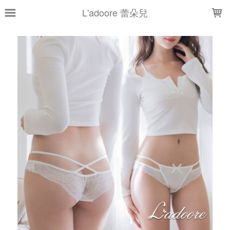
LOADING...
L'adoore 蕾朵兒