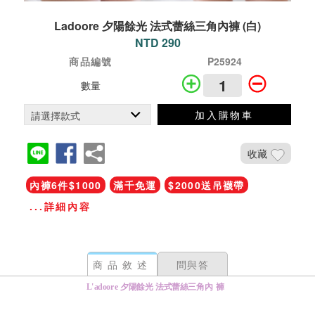
Ladoore 夕陽餘光 法式蕾絲三角內褲 (白)
NTD 290
商品編號
P25924
數量
加入購物車
收藏
內褲6件$1000
滿千免運
$2000送吊襪帶
...詳細內容
商品敘述
問與答