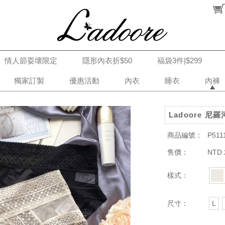
情人節耍壞限定
隱形內衣折$50
福袋3件|$299
獨家訂製
優惠活動
內衣
睡衣
內褲
Ladoore 尼
商品編號：
P511
售價：
NTD 
樣式：
尺寸：
L