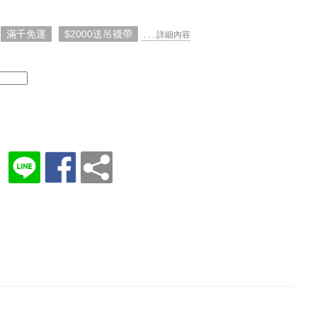
滿千免運
$2000送吊襪帶
. . . 詳細內容