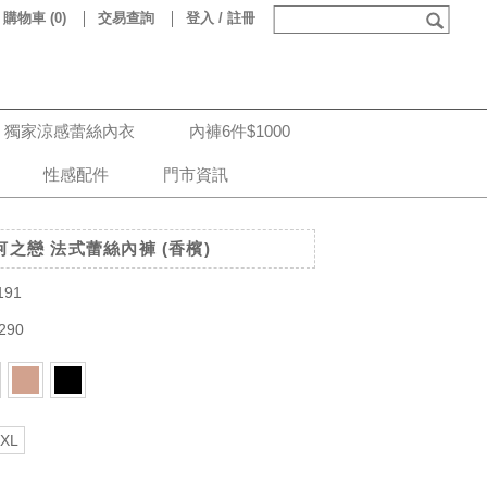
購物車
(
0
)
交易查詢
登入 / 註冊
獨家涼感蕾絲內衣
內褲6件$1000
性感配件
門市資訊
羅河之戀 法式蕾絲內褲 (香檳)
191
290
XL