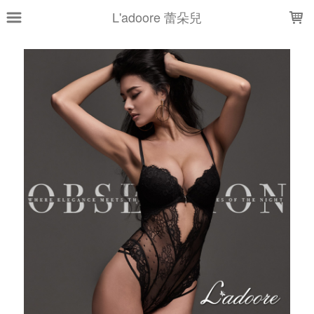
LOADING...
L'adoore 蕾朵兒