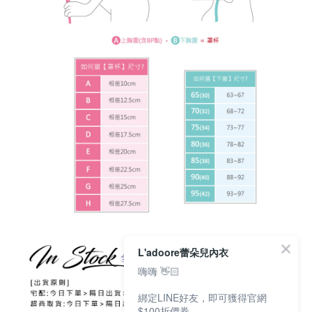
L'adoore蕾朵兒內衣
嗨嗨 👋🏻
綁定LINE好友，即可獲得官網
$100折價券，