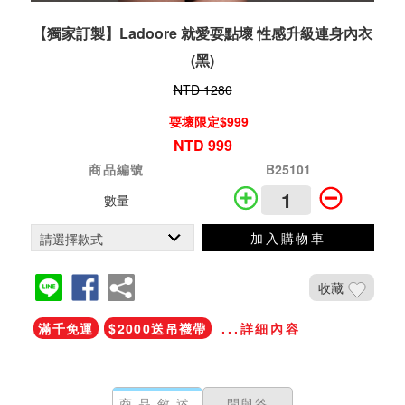
【獨家訂製】Ladoore 就愛耍點壞 性感升級連身內衣
(黑)
NTD 1280
耍壞限定$999
NTD 999
商品編號
B25101
數量
加入購物車
收藏
滿千免運
$2000送吊襪帶
...詳細內容
商品敘述
問與答