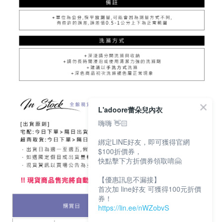
L'adoore蕾朵兒內衣
嗨嗨 👋🏻
綁定LINE好友，即可獲得官網
$100折價券，
快點擊下方折價券領取唷🤗
【優惠訊息不漏接】
首次加 line好友 可獲得100元折價
券！
https://lin.ee/nWZobvS