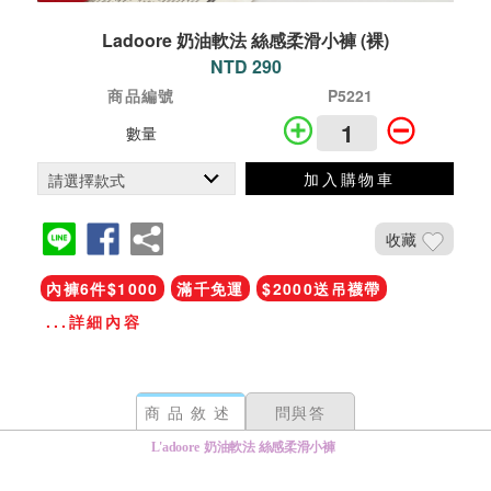
Ladoore 奶油軟法 絲感柔滑小褲 (裸)
NTD 290
商品編號
P5221
數量
加入購物車
收藏
內褲6件$1000
滿千免運
$2000送吊襪帶
...詳細內容
商品敘述
問與答