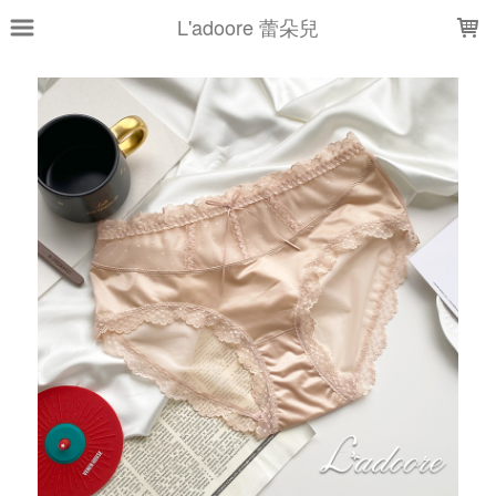
LOADING...
L'adoore 蕾朵兒