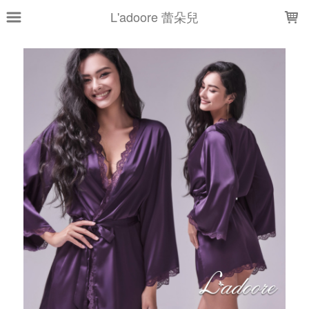
LOADING...
L'adoore 蕾朵兒