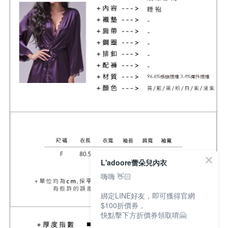
L'adoore蕾朵兒內衣
嗨嗨 👋🏻
綁定LINE好友，即可獲得官網
$100折價券，
快點擊下方折價券領取唷🤗