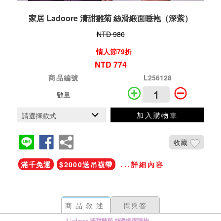
家居 Ladoore 清甜雛菊 絲滑緞面睡袍（深紫）
NTD 980
情人節79折
NTD 774
商品編號
L256128
數量
加入購物車
收藏
滿千免運
$2000送吊襪帶
...詳細內容
商品敘述
問與答