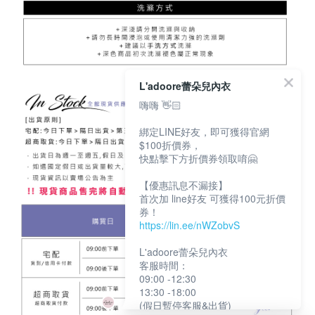
L'adoore蕾朵兒內衣
嗨嗨 👋🏻
綁定LINE好友，即可獲得官網
$100折價券，
快點擊下方折價券領取唷🤗
【優惠訊息不漏接】
首次加 line好友 可獲得100元折價
券！
https://lin.ee/nWZobvS
L'adoore蕾朵兒內衣
客服時間：
09:00 -12:30
13:30 -18:00
(假日暫停客服&出貨)