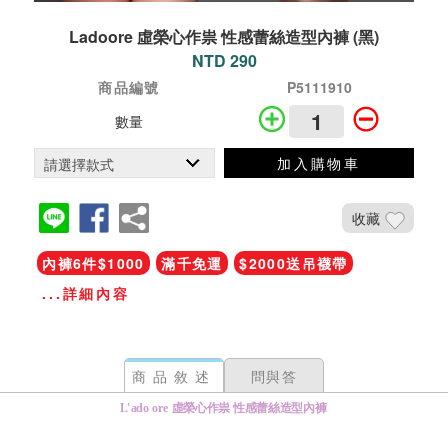
Ladoore 虛榮心作祟 性感蕾絲造型內褲 (黑)
NTD 290
商品編號
P5111910
數量
加入購物車
收藏
內褲6件$1000
滿千免運
$2000送吊襪帶
...詳細內容
商品敘述
問與答