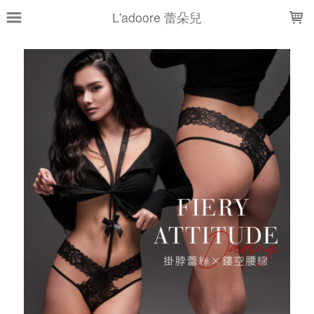
LOADING...
L'adoore 蕾朵兒