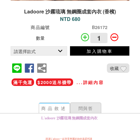
Ladoore 沙霧琉璃 無鋼圈成套內衣 (香檳)
NTD 680
商品編號
B26172
數量
加入購物車
收藏
滿千免運
$2000送吊襪帶
...詳細內容
商品敘述
問與答