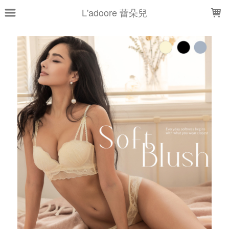
LOADING...
L'adoore 蕾朵兒