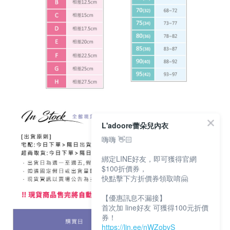
L'adoore蕾朵兒內衣
嗨嗨 👋🏻
綁定LINE好友，即可獲得官網
$100折價券，
快點擊下方折價券領取唷🤗
【優惠訊息不漏接】
首次加 line好友 可獲得100元折價
券！
https://lin.ee/nWZobvS