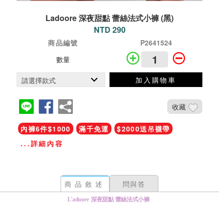
Ladoore 深夜甜點 蕾絲法式小褲 (黑)
NTD 290
商品編號
P2641524
數量
加入購物車
收藏
內褲6件$1000
滿千免運
$2000送吊襪帶
...詳細內容
商品敘述
問與答