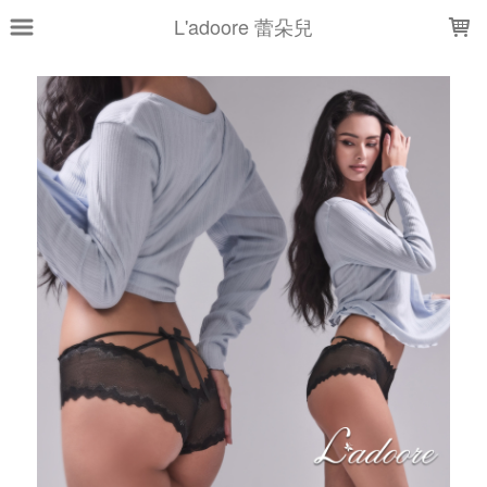
LOADING...
L'adoore 蕾朵兒