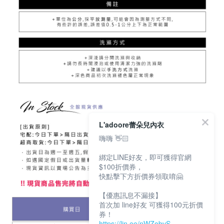
L'adoore蕾朵兒內衣
嗨嗨 👋🏻
綁定LINE好友，即可獲得官網
$100折價券，
快點擊下方折價券領取唷🤗
【優惠訊息不漏接】
首次加 line好友 可獲得100元折價
券！
https://lin.ee/nWZobvS