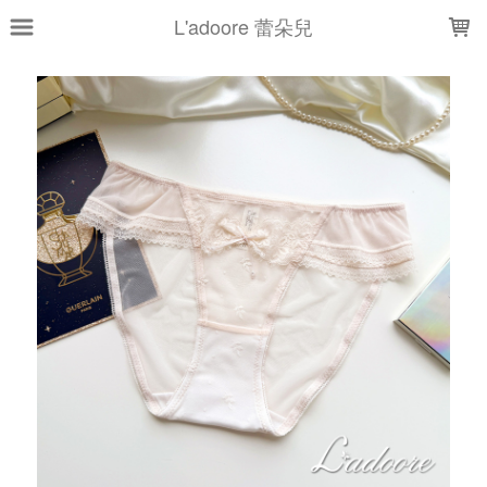
LOADING...
L'adoore 蕾朵兒