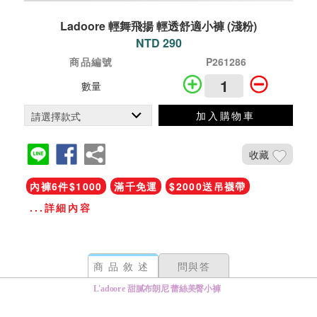
Ladoore 輕舞飛揚 輕透舒適小褲 (淺粉)
NTD 290
商品編號
P261286
數量
加入購物車
收藏
內褲6件$1000
滿千免運
$2000送吊襪帶
...詳細內容
商品敘述
問與答