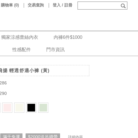
購物車
(
0
)
交易查詢
登入 / 註冊
獨家涼感蕾絲內衣
內褲6件$1000
性感配件
門市資訊
舞飛揚 輕透舒適小褲 (黃)
286
290
滿千免運
$2000送吊襪帶
. . . 詳細內容