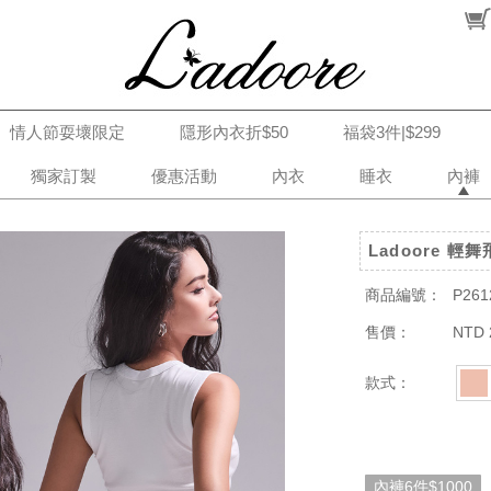
情人節耍壞限定
隱形內衣折$50
福袋3件|$299
獨家訂製
優惠活動
內衣
睡衣
內褲
Ladoore 輕
商品編號：
P261
售價：
NTD 
款式：
內褲6件$1000