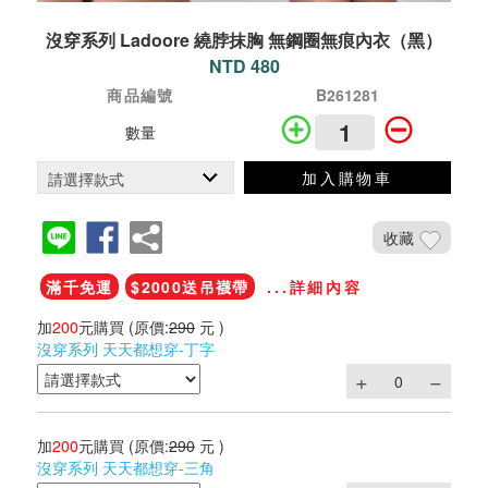
沒穿系列 Ladoore 繞脖抹胸 無鋼圈無痕內衣（黑）
NTD 480
商品編號
B261281
數量
加入購物車
收藏
滿千免運
$2000送吊襪帶
...詳細內容
加
200
元購買
(原價:
290
元 )
沒穿系列 天天都想穿-丁字
加
200
元購買
(原價:
290
元 )
沒穿系列 天天都想穿-三角