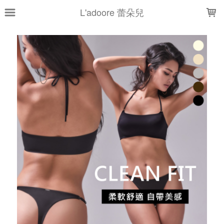
LOADING...
L'adoore 蕾朵兒