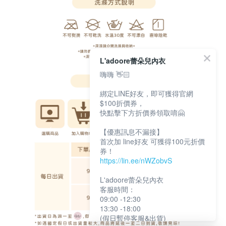
L'adoore蕾朵兒內衣
嗨嗨 👋🏻
綁定LINE好友，即可獲得官網
$100折價券，
快點擊下方折價券領取唷🤗
【優惠訊息不漏接】
首次加 line好友 可獲得100元折價
券！
https://lin.ee/nWZobvS
L'adoore蕾朵兒內衣
客服時間：
09:00 -12:30
13:30 -18:00
(假日暫停客服&出貨)