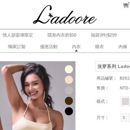
情人節耍壞限定
隱形內衣折$50
福袋3件|$299
獨家訂製
優惠活動
內衣
睡衣
內褲
沒穿系列 Lad
商品編號：
B261
售價：
NTD 
樣式：
尺寸：
S