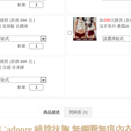
數量:
元購買
(原價:
390
元 )
加
200
元購買
(原
 玻尿酸 抗菌褲
沒穿系列 桑蠶絲
擇款式
請選擇款式
數量:
元購買
(原價:
390
元 )
 涼感 冷凍褲
擇款式
數量:
商品描述
問與答
(0)