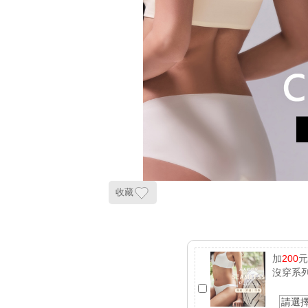
收藏
加
200
沒穿系列
請選