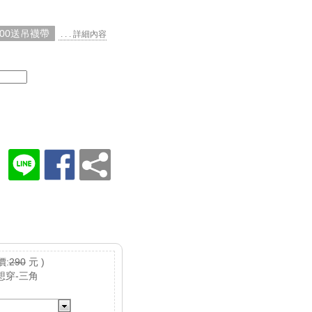
000送吊襪帶
. . . 詳細內容
價:
290
元 )
想穿-三角