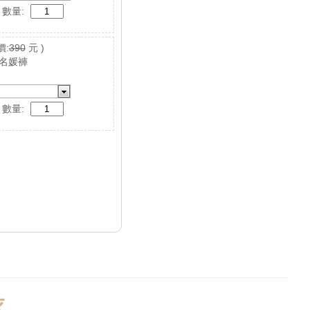
數量:
價:
390
元 )
 名媛褲
數量: