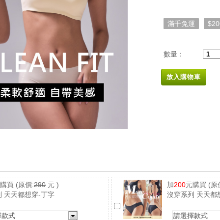
滿千免運
$2
數量：
放入購物車
元購買
(原價:
290
元 )
加
200
元購買
(原
 天天都想穿-丁字
沒穿系列 天天都
擇款式
請選擇款式