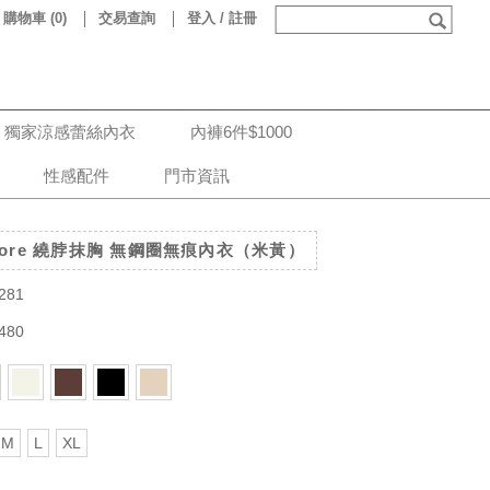
購物車
(
0
)
交易查詢
登入 / 註冊
獨家涼感蕾絲內衣
內褲6件$1000
性感配件
門市資訊
oore 繞脖抹胸 無鋼圈無痕內衣（米黃）
281
480
M
L
XL