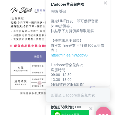
L'adoore蕾朵兒內衣
嗨嗨 👋🏻
綁定LINE好友，即可獲得官網
$100折價券，
快點擊下方折價券領取唷🤗
【優惠訊息不漏接】
首次加 line好友 可獲得100元折價
券！
https://lin.ee/nWZobvS
L'adoore蕾朵兒內衣
客服時間：
09:00 -12:30
13:30 -18:00
(假日暫停客服&出貨)
回覆至 L'adoore蕾朵兒內衣
歡迎訂閱我們的 LINE 官方帳號
連結 LINE 帳號