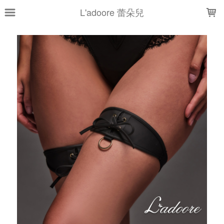
LOADING...
L'adoore 蕾朵兒