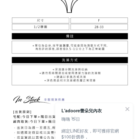
L'adoore蕾朵兒內衣
嗨嗨 👋🏻
綁定LINE好友，即可獲得官網
$100折價券，