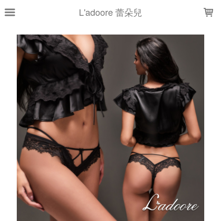
LOADING...
L'adoore 蕾朵兒