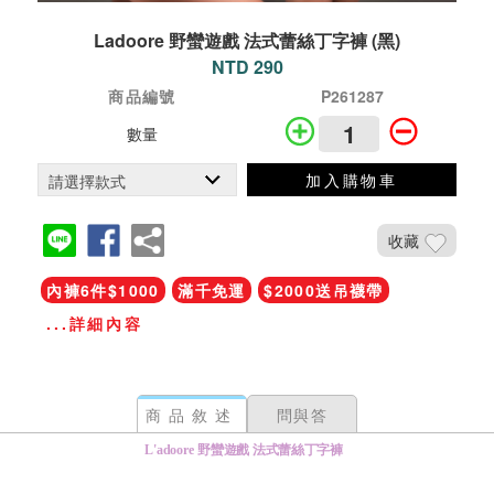
Ladoore 野蠻遊戲 法式蕾絲丁字褲 (黑)
NTD 290
商品編號
P261287
數量
加入購物車
收藏
內褲6件$1000
滿千免運
$2000送吊襪帶
...詳細內容
商品敘述
問與答