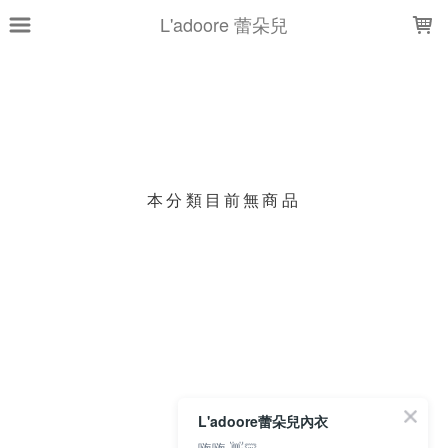
LOADING...
L'adoore 蕾朵兒
上架時間
銷售件數
銷售價格
樣式尺寸篩選
本分類目前無商品
現貨商品
篩選
L'adoore蕾朵兒內衣