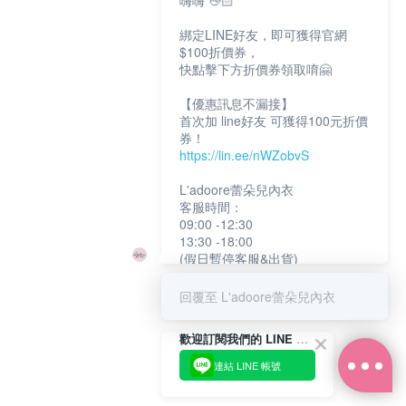
嗨嗨 👋🏻
綁定LINE好友，即可獲得官網
$100折價券，
快點擊下方折價券領取唷🤗
【優惠訊息不漏接】
首次加 line好友 可獲得100元折價
券！
https://lin.ee/nWZobvS
L'adoore蕾朵兒內衣
客服時間：
09:00 -12:30
13:30 -18:00
(假日暫停客服&出貨)
回覆至 L'adoore蕾朵兒內衣
歡迎訂閱我們的 LINE 官方帳號
連結 LINE 帳號