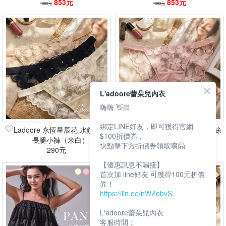
853元
853元
1080元
1080元
L'adoore蕾朵兒內衣
嗨嗨 👋🏻
綁定LINE好友，即可獲得官網
Ladoore 永恆星辰花 水鑽蕾絲
Ladoore 永恆星辰花 水鑽蕾絲
$100折價券，
長腿小褲（米白）
長腿小褲（粉）
快點擊下方折價券領取唷🤗
290元
290元
【優惠訊息不漏接】
首次加 line好友 可獲得100元折價
券！
https://lin.ee/nWZobvS
L'adoore蕾朵兒內衣
客服時間：