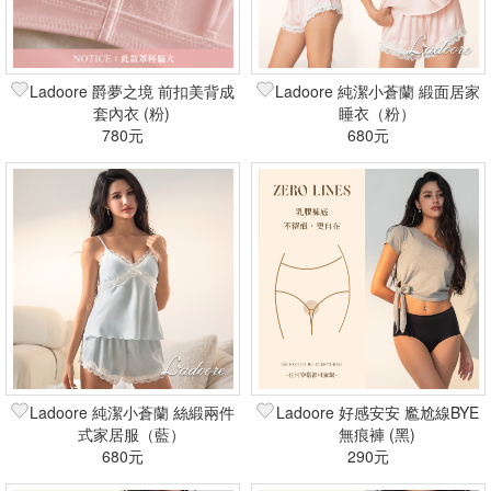
Ladoore 爵夢之境 前扣美背成
Ladoore 純潔小蒼蘭 緞面居家
套內衣 (粉)
睡衣（粉）
780元
680元
Ladoore 純潔小蒼蘭 絲緞兩件
Ladoore 好感安安 尷尬線BYE
式家居服（藍）
無痕褲 (黑)
680元
290元