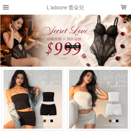
LOADING...
L'adoore 蕾朵兒
上架時間
銷售件數
銷售價格
樣式尺寸篩選
全部樣式
黑
粉
白
綠
藍
灰
紅
黃
紫
裸
全部尺寸
S
M
L
XL
XXL
75B
75C
80B
80C
85B
現貨商品
篩選