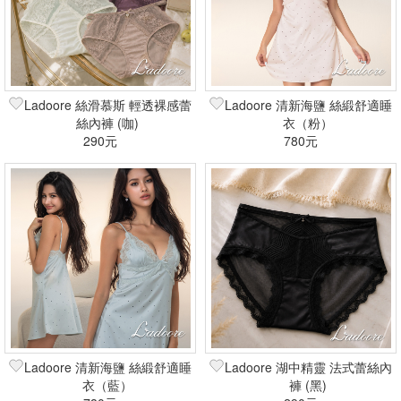
Ladoore 絲滑慕斯 輕透裸感蕾
Ladoore 清新海鹽 絲緞舒適睡
絲內褲 (咖)
衣（粉）
290元
780元
Ladoore 清新海鹽 絲緞舒適睡
Ladoore 湖中精靈 法式蕾絲內
衣（藍）
褲 (黑)