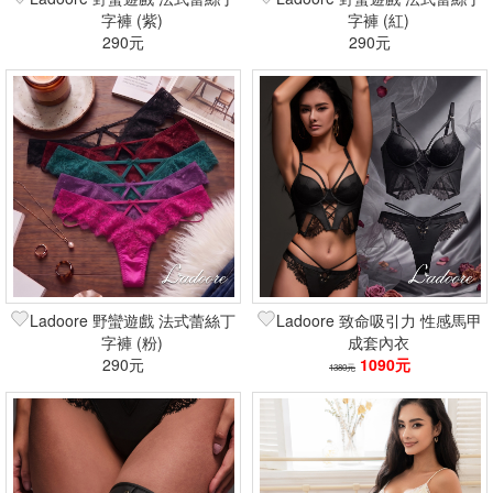
字褲 (紫)
字褲 (紅)
290元
290元
Ladoore 野蠻遊戲 法式蕾絲丁
Ladoore 致命吸引力 性感馬甲
字褲 (粉)
成套內衣
290元
1090元
1380元