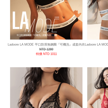
Ladoore LA MODE 平口防滑無鋼圈『可機洗』成套內衣
Ladoore L
(黑)
NTD 1280
特價 NTD 1011