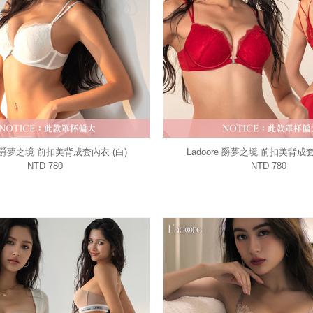
re 爵夢之境 前扣美背成套內衣 (白)
Ladoore 爵夢之境 前扣美背成套
NTD 780
NTD 780