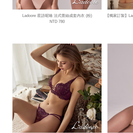
Ladoore 星語呢喃 法式蕾絲成套內衣 (粉)
【獨家訂製】La
NTD 780