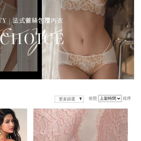
依照
排序
更多篩選