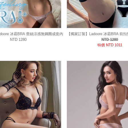
doore 冰霸BRA 蕾絲涼感無鋼圈成套內
【獨家訂製】Ladoore 冰霸BRA 
衣 (紫)
(黑)
NTD 1280
NTD 1280
特價 NTD 1011