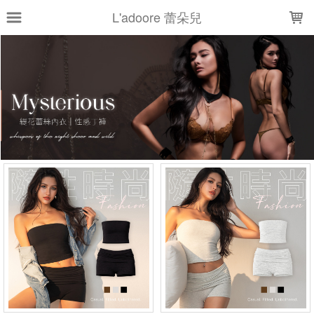
LOADING...
L'adoore 蕾朵兒
上架時間
銷售件數
銷售價格
樣式尺寸篩選
全部樣式
黑
白
酒紅
藍
粉
綠
紫
紅
裸
灰
全部尺寸
70B
70C
75B
75C
75D
80B
80C
80D
85B
85C
現貨商品
篩選