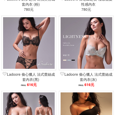
套內衣 (粉)
性感內衣
780元
780元
Ladoore 偷心獵人 法式蕾絲成
Ladoore 偷心獵人 法式蕾絲成
套內衣(黑)
套內衣(灰)
616元
616元
780元
780元