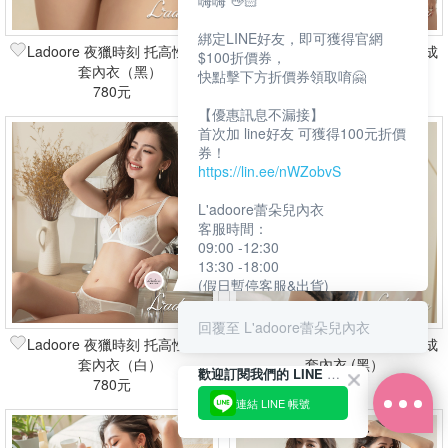
嗨嗨 👋🏻
綁定LINE好友，即可獲得官網
Ladoore 夜獵時刻 托高性感成
Ladoore 夜獵時刻 托高性感成
$100折價券，
套內衣（黑）
套內衣（紫）
快點擊下方折價券領取唷🤗
780元
780元
【優惠訊息不漏接】
首次加 line好友 可獲得100元折價
券！
https://lin.ee/nWZobvS
L'adoore蕾朵兒內衣
客服時間：
09:00 -12:30
13:30 -18:00
(假日暫停客服&出貨)
回覆至 L'adoore蕾朵兒內衣
Ladoore 夜獵時刻 托高性感成
Ladoore 桔梗花季 法式薄杯成
套內衣（白）
套內衣 (黑）
歡迎訂閱我們的 LINE 官方帳號
780元
680元
連結 LINE 帳號