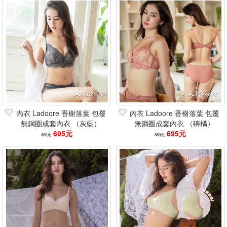
內衣 Ladoore 香榭落葉 包覆
內衣 Ladoore 香榭落葉 包覆
無鋼圈成套內衣 （灰藍）
無鋼圈成套內衣 （磚橘）
695元
695元
880元
880元