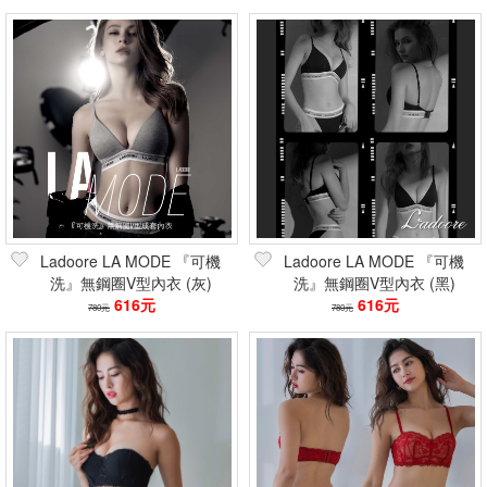
Ladoore LA MODE 『可機
Ladoore LA MODE 『可機
洗』無鋼圈V型內衣 (灰)
洗』無鋼圈V型內衣 (黑)
616元
616元
780元
780元