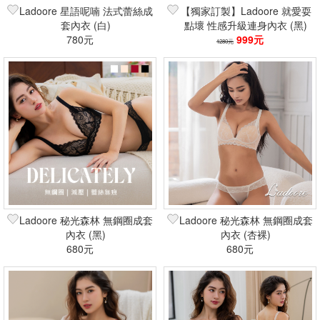
Ladoore 星語呢喃 法式蕾絲成
【獨家訂製】Ladoore 就愛耍
套內衣 (白)
點壞 性感升級連身內衣 (黑)
780元
999元
1280元
Ladoore 秘光森林 無鋼圈成套
Ladoore 秘光森林 無鋼圈成套
內衣 (黑)
內衣 (杏裸)
680元
680元