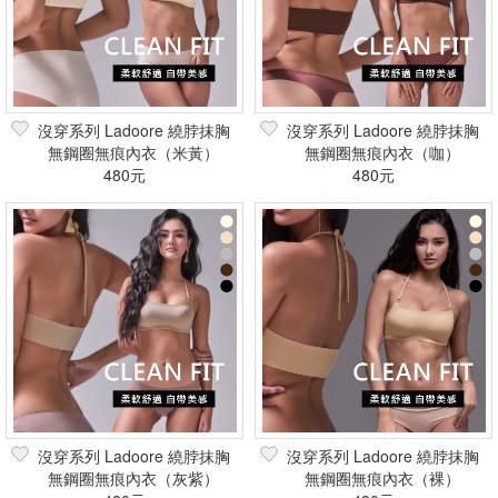
沒穿系列 Ladoore 繞脖抹胸
沒穿系列 Ladoore 繞脖抹胸
無鋼圈無痕內衣（米黃）
無鋼圈無痕內衣（咖）
480元
480元
沒穿系列 Ladoore 繞脖抹胸
沒穿系列 Ladoore 繞脖抹胸
無鋼圈無痕內衣（灰紫）
無鋼圈無痕內衣（裸）