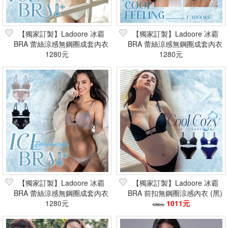
【獨家訂製】Ladoore 冰霸
【獨家訂製】Ladoore 冰霸
BRA 蕾絲涼感無鋼圈成套內衣
BRA 蕾絲涼感無鋼圈成套內衣
1280元
(白)
1280元
(黑)
【獨家訂製】Ladoore 冰霸
【獨家訂製】Ladoore 冰霸
BRA 蕾絲涼感無鋼圈成套內衣
BRA 前扣無鋼圈涼感內衣 (黑)
1280元
(紫)
1011元
1280元