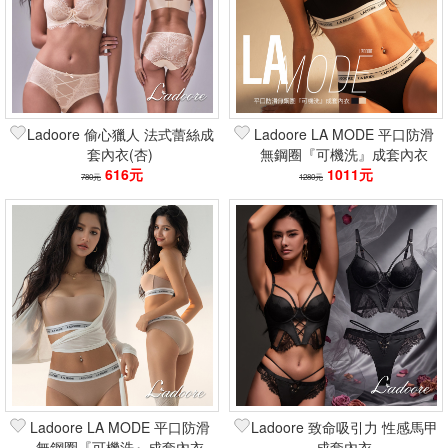
Ladoore 偷心獵人 法式蕾絲成
Ladoore LA MODE 平口防滑
套內衣(杏)
無鋼圈『可機洗』成套內衣
616元
1011元
(黑)
780元
1280元
Ladoore LA MODE 平口防滑
Ladoore 致命吸引力 性感馬甲
無鋼圈『可機洗』成套內衣
成套內衣