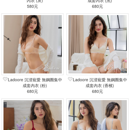
內衣 (灰)
成套內衣 (黑)
580元
680元
Ladoore 沉浸寵愛 無鋼圈集中
Ladoore 沉浸寵愛 無鋼圈集中
成套內衣 (粉)
成套內衣 (香檳)
680元
680元