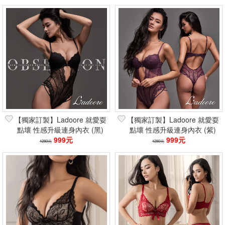
【獨家訂製】Ladoore 就愛耍
【獨家訂製】Ladoore 就愛耍
點壞 性感升級連身內衣 (黑)
點壞 性感升級連身內衣 (紫)
999元
999元
1280元
1280元