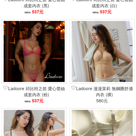
成套內衣 (黑)
成套內衣 (白)
537元
537元
680元
680元
Ladoore 邱比特之箭 愛心蕾絲
Ladoore 漫漫茉莉 無鋼圈舒適
成套內衣 (粉)
內衣 (裸)
537元
580元
680元