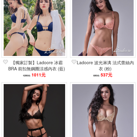
【獨家訂製】Ladoore 冰霸
Ladoore 波光淋漓 法式蕾絲內
BRA 前扣無鋼圈涼感內衣 (藍)
衣 (粉)
1011元
537元
1280元
680元