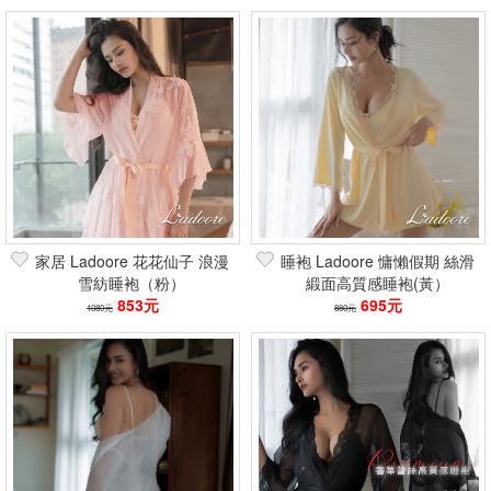
家居 Ladoore 花花仙子 浪漫
睡袍 Ladoore 慵懶假期 絲滑
雪紡睡袍（粉）
緞面高質感睡袍(黃）
853元
695元
1080元
880元