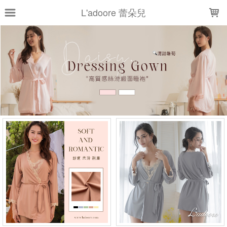
LOADING...
L'adoore 蕾朵兒
上架時間
銷售件數
銷售價格
樣式尺寸篩選
全部樣式
黑
粉
白
藍
綠
黃
淺藍
深藍
深紫
米黃
全部尺寸
M
L
XL
XXL
現貨商品
篩選