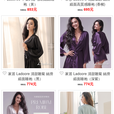
袍（黃）
緞面高質感睡袍 (香檳)
853元
695元
1080元
880元
家居 Ladoore 清甜雛菊 絲滑
家居 Ladoore 清甜雛菊 絲滑
緞面睡袍（黑）
緞面睡袍（深紫）
774元
774元
980元
980元