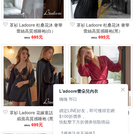
罩衫 Ladoore 杜桑花沐 奢華
罩衫 Ladoore 杜桑花沐 奢華
蕾絲高質感睡袍(白）
蕾絲高質感睡袍(黑）
695元
695元
880元
880元
L'adoore蕾朵兒內衣
嗨嗨 👋🏻
綁定LINE好友，即可獲得官網
罩衫 Ladoore 花嫁童話 絲滑
罩衫 Ladoore 花嫁童話 絲滑
$100折價券，
緞面高質感睡袍 (黑)
緞面高質感睡袍 (紅)
快點擊下方折價券領取唷🤗
695元
695元
880元
880元
【優惠訊息不漏接】