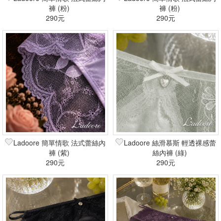
褲 (粉)
褲 (粉)
290元
290元
Ladoore 簡單情歌 法式蕾絲內
Ladoore 絲滑慕斯 輕透裸感蕾
褲 (紫)
絲內褲 (綠)
290元
290元