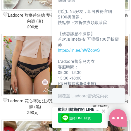
嗨嗨 👋🏻
綁定LINE好友，即可獲得官網
Ladoore 甜麥芽焦糖 雙帶蕾絲
Ladoore 甜麥芽焦糖 雙帶蕾絲
$100折價券，
內褲 (杏)
內褲 (粉)
快點擊下方折價券領取唷🤗
290元
290元
【優惠訊息不漏接】
首次加 line好友 可獲得100元折價
券！
https://lin.ee/nWZobvS
L'adoore蕾朵兒內衣
客服時間：
09:00 -12:30
13:30 -18:00
(假日暫停客服&出貨)
回覆至 L'adoore蕾朵兒內衣
Ladoore 花心蒔光 法式蕾絲內
Ladoore 花心蒔光 法式蕾絲內
褲 (黑)
褲 (灰紫)
歡迎訂閱我們的 LINE 官方帳號
290元
290元
連結 LINE 帳號