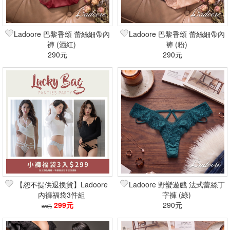
Ladoore 巴黎香頌 蕾絲細帶內
Ladoore 巴黎香頌 蕾絲細帶內
褲 (酒紅)
褲 (粉)
290元
290元
【恕不提供退換貨】Ladoore
Ladoore 野蠻遊戲 法式蕾絲丁
內褲福袋3件組
字褲 (綠)
299元
290元
870元