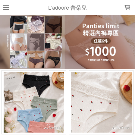
LOADING...
L'adoore 蕾朵兒
上架時間
銷售件數
銷售價格
樣式尺寸篩選
全部樣式
黑
粉
白
藍
裸
綠
紅
酒紅
灰
紫
全部尺寸
S
M
M(F)
L
XL
XXL
2XL
2L
3L
XXXL
現貨商品
篩選