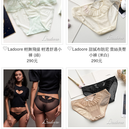
Ladoore 輕舞飛揚 輕透舒適小
Ladoore 甜膩布朗尼 蕾絲美臀
褲 (綠)
小褲 (米白)
290元
290元