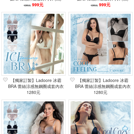
999元
999元
1280元
1280元
【獨家訂製】Ladoore 冰霸
【獨家訂製】Ladoore 冰霸
BRA 蕾絲涼感無鋼圈成套內衣
BRA 蕾絲涼感無鋼圈成套內衣
1280元
(白)
1280元
(黑)