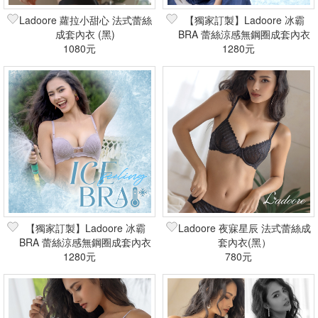
Ladoore 蘿拉小甜心 法式蕾絲
【獨家訂製】Ladoore 冰霸
成套內衣 (黑)
BRA 蕾絲涼感無鋼圈成套內衣
1080元
1280元
(黑)
【獨家訂製】Ladoore 冰霸
Ladoore 夜寐星辰 法式蕾絲成
BRA 蕾絲涼感無鋼圈成套內衣
套內衣(黑）
1280元
(紫)
780元