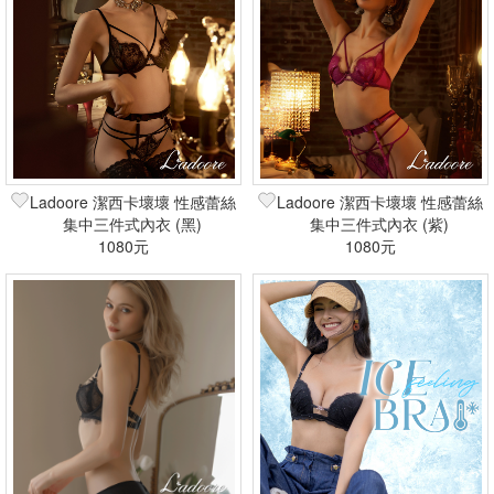
Ladoore 潔西卡壞壞 性感蕾絲
Ladoore 潔西卡壞壞 性感蕾絲
集中三件式內衣 (黑)
集中三件式內衣 (紫)
1080元
1080元