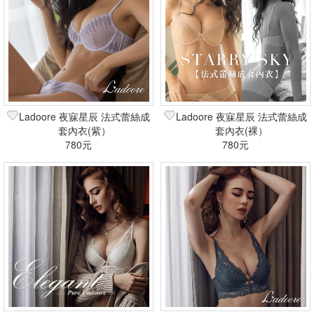
Ladoore 夜寐星辰 法式蕾絲成
Ladoore 夜寐星辰 法式蕾絲成
套內衣(紫）
套內衣(裸）
780元
780元