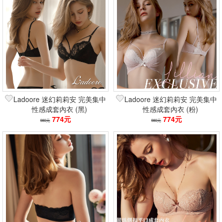
Ladoore 迷幻莉莉安 完美集中
Ladoore 迷幻莉莉安 完美集中
性感成套內衣 (黑)
性感成套內衣 (粉)
774元
774元
980元
980元